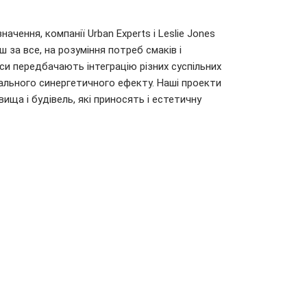
чення, компанії Urban Experts і Leslie Jones
ш за все, на розуміння потреб смаків і
си передбачають інтеграцію різних суспільних
ального синергетичного ефекту. Наші проекти
ща і будівель, які приносять і естетичну